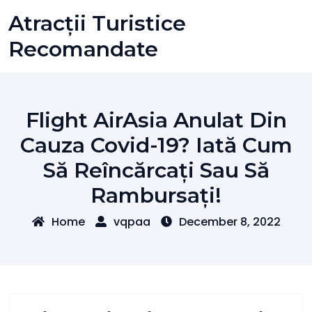
Skip
Atracții Turistice
to
content
Recomandate
Flight AirAsia Anulat Din
Cauza Covid-19? Iată Cum
Să Reîncărcați Sau Să
Rambursați!
Home
vqpaa
December 8, 2022