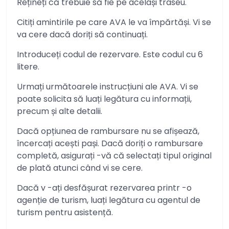
Rețineți că trebuie să fie pe același traseu.
Citiți amintirile pe care AVA le va împărtăși. Vi se
va cere dacă doriți să continuați.
Introduceți codul de rezervare. Este codul cu 6
litere.
Urmați următoarele instrucțiuni ale AVA. Vi se
poate solicita să luați legătura cu informații,
precum și alte detalii.
Dacă opțiunea de rambursare nu se afișează,
încercați acești pași. Dacă doriți o rambursare
completă, asigurați -vă că selectați tipul original
de plată atunci când vi se cere.
Dacă v -ați desfășurat rezervarea printr -o
agenție de turism, luați legătura cu agentul de
turism pentru asistență.