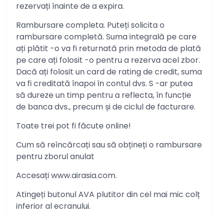
rezervați înainte de a expira.
Rambursare completa. Puteți solicita o
rambursare completă. Suma integrală pe care
ați plătit -o va fi returnată prin metoda de plată
pe care ați folosit -o pentru a rezerva acel zbor.
Dacă ați folosit un card de rating de credit, suma
va fi creditată înapoi în contul dvs. S -ar putea
să dureze un timp pentru a reflecta, în funcție
de banca dvs., precum și de ciclul de facturare.
Toate trei pot fi făcute online!
Cum să reîncărcați sau să obțineți o rambursare
pentru zborul anulat
Accesați www.airasia.com.
Atingeți butonul AVA plutitor din cel mai mic colț
inferior al ecranului.