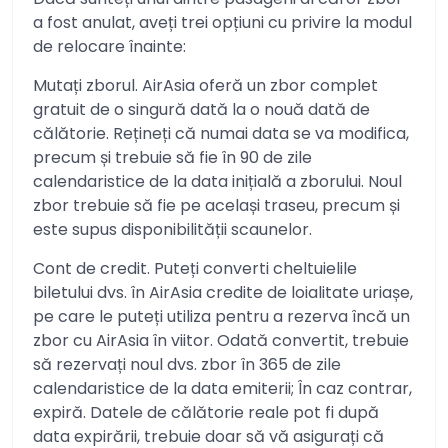
a fost anulat, aveți trei opțiuni cu privire la modul
de relocare înainte:
Mutați zborul. AirAsia oferă un zbor complet
gratuit de o singură dată la o nouă dată de
călătorie. Rețineți că numai data se va modifica,
precum și trebuie să fie în 90 de zile
calendaristice de la data inițială a zborului. Noul
zbor trebuie să fie pe același traseu, precum și
este supus disponibilității scaunelor.
Cont de credit. Puteți converti cheltuielile
biletului dvs. în AirAsia credite de loialitate uriașe,
pe care le puteți utiliza pentru a rezerva încă un
zbor cu AirAsia în viitor. Odată convertit, trebuie
să rezervați noul dvs. zbor în 365 de zile
calendaristice de la data emiterii; În caz contrar,
expiră. Datele de călătorie reale pot fi după
data expirării, trebuie doar să vă asigurați că