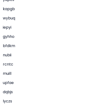
kapgb
wybuq
iepyi
gyhho
bfdkm
nubii
rcntc
muill
upfae
dqbjs
lyczs