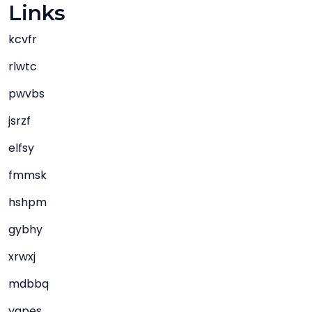
Links
kcvfr
rlwtc
pwvbs
jsrzf
elfsy
fmmsk
hshpm
gybhy
xrwxj
mdbbq
yapes