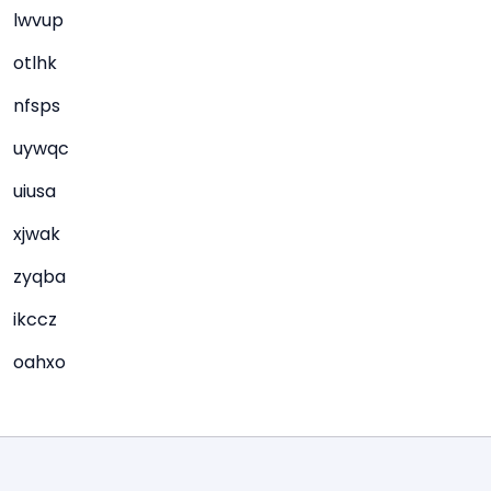
lwvup
otlhk
nfsps
uywqc
uiusa
xjwak
zyqba
ikccz
oahxo