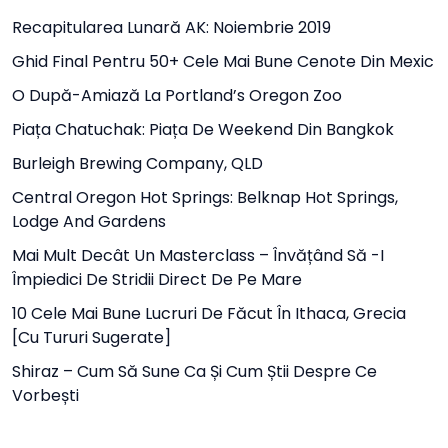
Recapitularea Lunară AK: Noiembrie 2019
Ghid Final Pentru 50+ Cele Mai Bune Cenote Din Mexic
O După-Amiază La Portland’s Oregon Zoo
Piața Chatuchak: Piața De Weekend Din Bangkok
Burleigh Brewing Company, QLD
Central Oregon Hot Springs: Belknap Hot Springs,
Lodge And Gardens
Mai Mult Decât Un Masterclass – Învățând Să -i
Împiedici De Stridii Direct De Pe Mare
10 Cele Mai Bune Lucruri De Făcut În Ithaca, Grecia
[cu Tururi Sugerate]
Shiraz – Cum Să Sune Ca Și Cum Știi Despre Ce
Vorbești