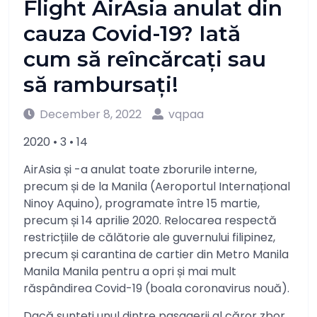
Flight AirAsia anulat din
cauza Covid-19? Iată
cum să reîncărcați sau
să rambursați!
December 8, 2022
vqpaa
2020 • 3 • 14
AirAsia și -a anulat toate zborurile interne,
precum și de la Manila (Aeroportul Internațional
Ninoy Aquino), programate între 15 martie,
precum și 14 aprilie 2020. Relocarea respectă
restricțiile de călătorie ale guvernului filipinez,
precum și carantina de cartier din Metro Manila
Manila Manila pentru a opri și mai mult
răspândirea Covid-19 (boala coronavirus nouă).
Dacă sunteți unul dintre pasagerii al căror zbor