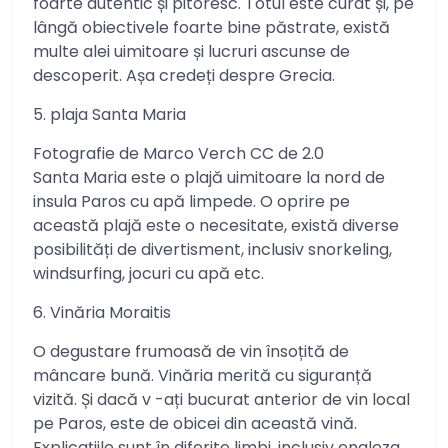
foarte autentic și pitoresc. Totul este curat și, pe
lângă obiectivele foarte bine păstrate, există
multe alei uimitoare și lucruri ascunse de
descoperit. Așa credeți despre Grecia.
5. plaja Santa Maria
Fotografie de Marco Verch CC de 2.0
Santa Maria este o plajă uimitoare la nord de
insula Paros cu apă limpede. O oprire pe
această plajă este o necesitate, există diverse
posibilități de divertisment, inclusiv snorkeling,
windsurfing, jocuri cu apă etc.
6. Vinăria Moraitis
O degustare frumoasă de vin însoțită de
mâncare bună. Vinăria merită cu siguranță
vizită. Și dacă v -ați bucurat anterior de vin local
pe Paros, este de obicei din această vină.
Explicațiile sunt în diferite limbi, inclusiv engleza.