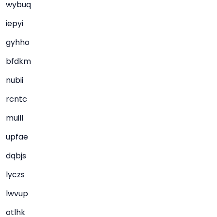
wybuq
iepyi
gyhho
bfdkm
nubii
rcntc
muill
upfae
dqbjs
lyczs
lwvup
otlhk