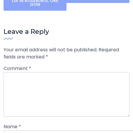
navigation
LIA ÎN ROSEBURG, ORE
GON
Leave a Reply
Your email address will not be published.
Required
fields are marked
*
Comment
*
Name
*