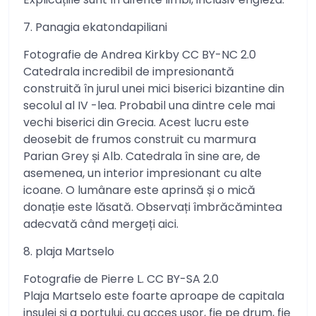
7. Panagia ekatondapiliani
Fotografie de Andrea Kirkby CC BY-NC 2.0
Catedrala incredibil de impresionantă
construită în jurul unei mici biserici bizantine din
secolul al IV -lea. Probabil una dintre cele mai
vechi biserici din Grecia. Acest lucru este
deosebit de frumos construit cu marmura
Parian Grey și Alb. Catedrala în sine are, de
asemenea, un interior impresionant cu alte
icoane. O lumânare este aprinsă și o mică
donație este lăsată. Observați îmbrăcămintea
adecvată când mergeți aici.
8. plaja Martselo
Fotografie de Pierre L. CC BY-SA 2.0
Plaja Martselo este foarte aproape de capitala
insulei și a portului, cu acces ușor, fie pe drum, fie