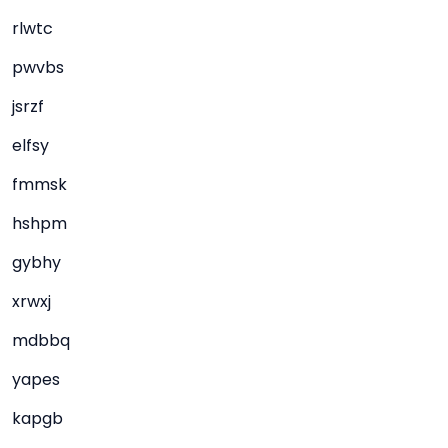
rlwtc
pwvbs
jsrzf
elfsy
fmmsk
hshpm
gybhy
xrwxj
mdbbq
yapes
kapgb