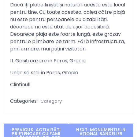
Dacă îți place liniștit și natural, acesta este locul
pentru tine. Cu toate acestea, calea către plajă
nu este pentru persoanele cu dizabilități,
deoarece nu este atât de ușor accesibilă.
Deoarece plaja este foarte lungă, este grozav
pentru o plimbare pe țărm. Fără infrastructură,
prin urmare, mai puțini vizitatori.
11. Găsiți cazare în Paros, Grecia
Unde să stai în Paros, Grecia
Clintinull
Categories:
Category
Post
PREVIOUS:
ACTIVITĂȚI
NEXT:
MONUMENTUL N
PRIETENOASE CU FAMI
AȚIONAL BANDELIER