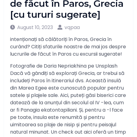
de făcut în Paros, Grecia
[cu tururi sugerate]
August 10, 2023
vqpaa
intenționați să călătoriți în Paros, Grecia în
curând? Citiți sfaturile noastre de mai jos despre
lucrurile de făcut în Paros cu excursii sugerate!
Fotografie de Daria Nepriakhina pe Unsplash
Dacă vă gândiți să explorați Grecia, ar trebui să
includeți Paros în itinerariul dvs. Această insulă
din Marea Egee este cunoscută popular pentru
satele și plajele sale. Aici, puteți găsi biserici care
datează de la anunțul din secolul al IV -lea, cum
ar fi Panagia ekatontapiliani. Și, pentru a -l face
pe toate, insula este renumită și pentru
uimitoarea sa plaje de nisip și pentru peisajul
natural minunat. Un check out aici oferă un timp