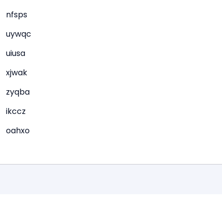
nfsps
uywqc
uiusa
xjwak
zyqba
ikccz
oahxo