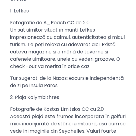
1. Lefkes
Fotografie de A_Peach CC de 2.0
Un sat uimitor situat în munți. Lefkes
impresionează cu calmul, autenticitatea și micul
turism. Te poți relaxa cu adevărat aici. Există
câteva magazine și o mână de taverne și
cafenele uimitoare, unele cu vederi grozave. O
check -out va merita în orice caz.
Tur sugerat: de la Naxos: excursie independentă
de zi pe insula Paros
2. Plaja Kolymbithres
Fotografie de Kostas Limitsios CC cu 2.0
Această plajă este frumos încorporată în golfuri
mici, înconjurată de stânci uimitoare, așa cum se
vede în imaginile din Seychelles. Valuri foarte