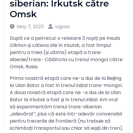
siberian: Irkutsk către
Omsk
May 7, 2023
vqpaa
După ce a petrecut o relaxare 3 nopți pe Insula
Olkhon și câteva zile în Irkutsk, a fost timpul
pentru a treia (și ultima) etapă a trans-
siberiei/trans- Călătoria cu trenul mongol către
Omsk, Rusia.
Prima noastră etapă care ne-a dus de la Beijing
la Ulan Bator a fost în trenul inițial trans-mongol.
A doua noastră etapă care ne -a dus de la Ulan
Bator la Irkutsk a fost și în trenul inițial. Am vrut
să experimentăm trenul trans-siberian
„adevărat”, plus că este într-adevăr convenabil
pentru trecerile de frontieră (nu trebuie să
schimbați transportul sau chiar să ieșiți din tren).