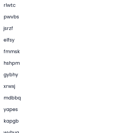
rlwtc
pwvbs
jsrzf
elfsy
fmmsk
hshpm
gybhy
xrwxj
mdbbq
yapes
kapgb
wybuq