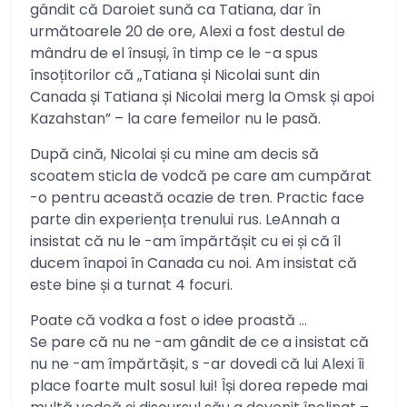
gândit că Daroiet sună ca Tatiana, dar în
următoarele 20 de ore, Alexi a fost destul de
mândru de el însuși, în timp ce le -a spus
însoțitorilor că „Tatiana și Nicolai sunt din
Canada și Tatiana și Nicolai merg la Omsk și apoi
Kazahstan” – la care femeilor nu le pasă.
După cină, Nicolai și cu mine am decis să
scoatem sticla de vodcă pe care am cumpărat
-o pentru această ocazie de tren. Practic face
parte din experiența trenului rus. LeAnnah a
insistat că nu le -am împărtășit cu ei și că îl
ducem înapoi în Canada cu noi. Am insistat că
este bine și a turnat 4 focuri.
Poate că vodka a fost o idee proastă …
Se pare că nu ne -am gândit de ce a insistat că
nu ne -am împărtășit, s -ar dovedi că lui Alexi îi
place foarte mult sosul lui! Își dorea repede mai