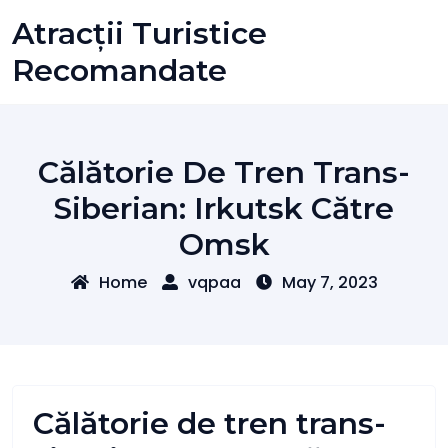
Skip
Atracții Turistice
to
content
Recomandate
Călătorie De Tren Trans-
Siberian: Irkutsk Către
Omsk
Home
vqpaa
May 7, 2023
Călătorie de tren trans-