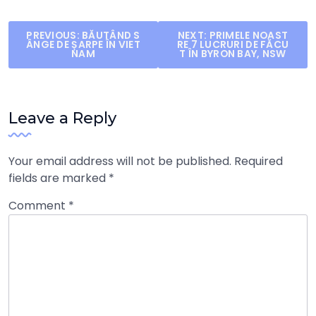
Post
PREVIOUS:
BĂUTÂND S
NEXT:
PRIMELE NOAST
ÂNGE DE ȘARPE ÎN VIET
RE 7 LUCRURI DE FĂCU
navigation
NAM
T ÎN BYRON BAY, NSW
Leave a Reply
Your email address will not be published.
Required
fields are marked
*
Comment
*