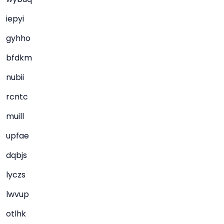
iepyi
gyhho
bfdkm
nubii
rcntc
muill
upfae
dqbjs
lyczs
lwvup
otlhk