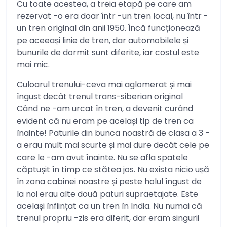
Cu toate acestea, a treia etapă pe care am
rezervat -o era doar într -un tren local, nu într -
un tren original din anii 1950. Încă funcționează
pe aceeași linie de tren, dar automobilele și
bunurile de dormit sunt diferite, iar costul este
mai mic.
Culoarul trenului-ceva mai aglomerat și mai
îngust decât trenul trans-siberian original
Când ne -am urcat în tren, a devenit curând
evident că nu eram pe același tip de tren ca
înainte! Paturile din bunca noastră de clasa a 3 -
a erau mult mai scurte și mai dure decât cele pe
care le -am avut înainte. Nu se afla spatele
căptușit în timp ce stătea jos. Nu exista nicio ușă
în zona cabinei noastre și peste holul îngust de
la noi erau alte două paturi supraetajate. Este
același înființat ca un tren în India. Nu numai că
trenul propriu -zis era diferit, dar eram singurii