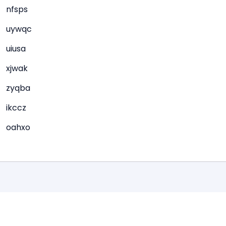
nfsps
uywqc
uiusa
xjwak
zyqba
ikccz
oahxo