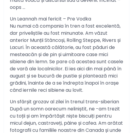
multă vodcă și discursul său a devenit înclinat –
oops …
Un Leannah mai fericit – Pre Vodka
Nu numai că compania în tren a fost excelentă,
dar priveliștile au fost minunate. Am văzut
anterior Munții Stâncoși, Rolling Steppe, Rivers și
Lacuri. În această călătorie, au fost păduri de
mesteacăn și de pin și uimitoare case mici
sibiene din lemn. Se pare că acestea sunt casele
de vară ale localnicilor. Ei ies aici din mai până în
august și se bucură de pustie și plantează mici
grădini, înainte de a se îndrepta înapoi în orașe
când iernile reci sibiene au lovit.
Un sfârșit grozav al zilei în trenul trans-siberian
După un somn oarecum neliniștit, ne -am trezit
cu toții și am împărtășit niște biscuiți pentru
micul dejun, castraveți, pâine și cafea. Am arătat
fotografii cu familiile noastre din Canada și unde