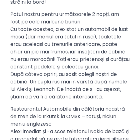
străini la bord!
Patul nostru pentru următoarele 2 nopți, am
fost pe cele mai bune bunuri
Cu toate acestea, a existat un automobil de luat
masa (dar meniul era totul în rusă), toaletele
erau aceleași cu trenurile anterioare, poate
chiar un pic mai frumos, iar însoțitorii de cabină
nu erau morocăni! Toți erau prietenoși și curățau
constant podelele și colectau gunoi.
După câteva opriri, au sosit colegii noștri de
cabină. Un cuplu rus mai în vârstă după numele
lui Alexi și Leannah. De îndată ce s -au așezat,
știam că va fi o călătorie interesantă.
Restaurantul Automobile din călătoria noastră
de tren de la Irkutsk la OMSK – totuși, niciun
meniu englezesc
Alexi imediat și -a scos telefonul Nokia de bază și
a procedat să ne arate fotografii cu ierni sibiene,