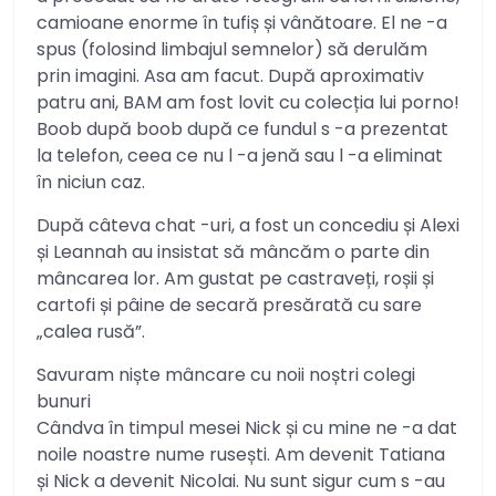
camioane enorme în tufiș și vânătoare. El ne -a
spus (folosind limbajul semnelor) să derulăm
prin imagini. Asa am facut. După aproximativ
patru ani, BAM am fost lovit cu colecția lui porno!
Boob după boob după ce fundul s -a prezentat
la telefon, ceea ce nu l -a jenă sau l -a eliminat
în niciun caz.
După câteva chat -uri, a fost un concediu și Alexi
și Leannah au insistat să mâncăm o parte din
mâncarea lor. Am gustat pe castraveți, roșii și
cartofi și pâine de secară presărată cu sare
„calea rusă”.
Savuram niște mâncare cu noii noștri colegi
bunuri
Cândva în timpul mesei Nick și cu mine ne -a dat
noile noastre nume rusești. Am devenit Tatiana
și Nick a devenit Nicolai. Nu sunt sigur cum s -au