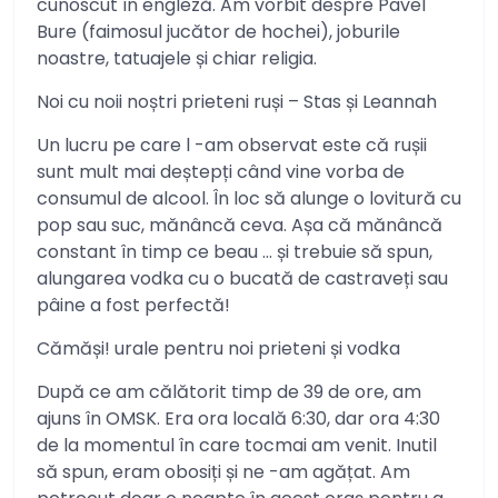
cunoscut în engleză. Am vorbit despre Pavel
Bure (faimosul jucător de hochei), joburile
noastre, tatuajele și chiar religia.
Noi cu noii noștri prieteni ruși – Stas și Leannah
Un lucru pe care l -am observat este că rușii
sunt mult mai deștepți când vine vorba de
consumul de alcool. În loc să alunge o lovitură cu
pop sau suc, mănâncă ceva. Așa că mănâncă
constant în timp ce beau … și trebuie să spun,
alungarea vodka cu o bucată de castraveți sau
pâine a fost perfectă!
Cămăși! urale pentru noi prieteni și vodka
După ce am călătorit timp de 39 de ore, am
ajuns în OMSK. Era ora locală 6:30, dar ora 4:30
de la momentul în care tocmai am venit. Inutil
să spun, eram obosiți și ne -am agățat. Am