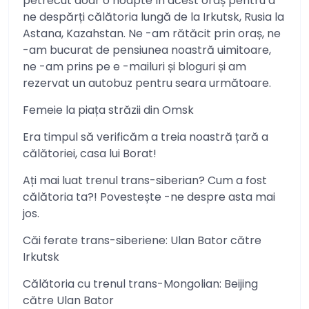
petrecut doar o noapte în acest oraș pentru a
ne despărți călătoria lungă de la Irkutsk, Rusia la
Astana, Kazahstan. Ne -am rătăcit prin oraș, ne
-am bucurat de pensiunea noastră uimitoare,
ne -am prins pe e -mailuri și bloguri și am
rezervat un autobuz pentru seara următoare.
Femeie la piața străzii din Omsk
Era timpul să verificăm a treia noastră țară a
călătoriei, casa lui Borat!
Ați mai luat trenul trans-siberian? Cum a fost
călătoria ta?! Povestește -ne despre asta mai
jos.
Căi ferate trans-siberiene: Ulan Bator către
Irkutsk
Călătoria cu trenul trans-Mongolian: Beijing
către Ulan Bator