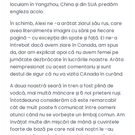
locuiam în Yangzhou, China și din SUA predăm
engleza acolo.
În schimb, Alexi ne -a arătat ziarul său rus, care
avea literalmente imagini cu sânii pe fiecare
pagină – cu excepția din spate și față. El ne-a
întrebat dacă avem ziare în Canada, am spus
da, dar am explicat apoi că nu avem femei pe
jumătate dezbrăcate în lucrările noastre. Arăta
neimpresionat cu acest comentariu și sunt
destul de sigur că nu va vizita CAnada în curând.
A doua noastră seară în tren a fost plină de
vodcă, mai multă mâncare și 6 noi prieteni ruși.
Întotdeauna considerăm că este remarcabil
cât de mult poate fi comunicat între oameni
atunci când nu se vorbește un limbaj comun. Am
învățat multe din mișcări de mână și cuvintele
foarte de bază pe care noii noii noștri le -au